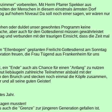
zimmer" vorbereiten. Mit Herrn Pfarrer Spekker aus
snöten der Menschen in diesem einstmals ärmsten Dorf
alog auf hohem Niveau! Da soll noch einer sagen, wir wären nur
ehen oder duldet unser gewohntes Programm keine
äche, aber auch für den Gottesdienst müssen gewährleistet
ag und verbunden mit der traurigen Einsicht, dass die Zeit mal
em "Ellenbogen" geplanten Freilicht-Gottesdienst am Sonntag
oration freuen, die Frau Tügend aus Frankenheim für uns
, ein "Ende" auch als Chance für einen "Anfang" zu nutzen
t liebäugeln zahlreiche Teilnehmer alsbald mit der
ßen den Brunch und stecken noch einmal die Köpfe zusammen,
und all seine guten Geister!
tes Jahr.
sagen mussten!
 auch die "Grenze" zur jüngeren Generation gefallen ist.