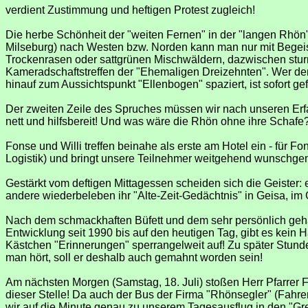
verdient Zustimmung und heftigen Protest zugleich!
Die herbe Schönheit der "weiten Fernen" in der "langen Rh
Milseburg) nach Westen bzw. Norden kann man nur mit Begei
Trockenrasen oder sattgrünen Mischwäldern, dazwischen stur
Kameradschaftstreffen der "Ehemaligen Dreizehnten". Wer den
hinauf zum Aussichtspunkt "Ellenbogen" spaziert, ist sofort 
Der zweiten Zeile des Spruches müssen wir nach unseren Erfa
nett und hilfsbereit! Und was wäre die Rhön ohne ihre Schafe
Fonse und Willi treffen beinahe als erste am Hotel ein - für F
Logistik) und bringt unsere Teilnehmer weitgehend wunschgemäß
Gestärkt vom deftigen Mittagessen scheiden sich die Geister
andere wiederbeleben ihr "Alte-Zeit-Gedächtnis" in Geisa, 
Nach dem schmackhaften Büfett und dem sehr persönlich geha
Entwicklung seit 1990 bis auf den heutigen Tag, gibt es kein 
Kästchen "Erinnerungen" sperrangelweit auf! Zu später Stunde 
man hört, soll er deshalb auch gemahnt worden sein!
Am nächsten Morgen (Samstag, 18. Juli) stoßen Herr Pfarrer F
dieser Stelle! Da auch der Bus der Firma "Rhönsegler" (Fahrer 
wir auf die Minute genau zu unserem Tagesausflug in den "Gre