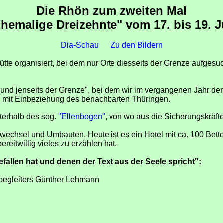
Die Rhön zum zweiten Mal
Ehemalige Dreizehnte" vom 17. bis 19. J
Dia-Schau
Zu den Bildern
tte organisiert, bei dem nur Orte diesseits der Grenze aufgesu
s und jenseits der Grenze", bei dem wir im vergangenen Jahr de
s, mit Einbeziehung des benachbarten Thüringen.
nterhalb des sog.
"Ellenbogen"
, von wo aus die Sicherungskräf
wechsel und Umbauten. Heute ist es ein Hotel mit ca. 100 Bett
reitwillig vieles zu erzählen hat.
efallen hat und denen der Text aus der Seele spricht":
ebegleiters Günther Lehmann