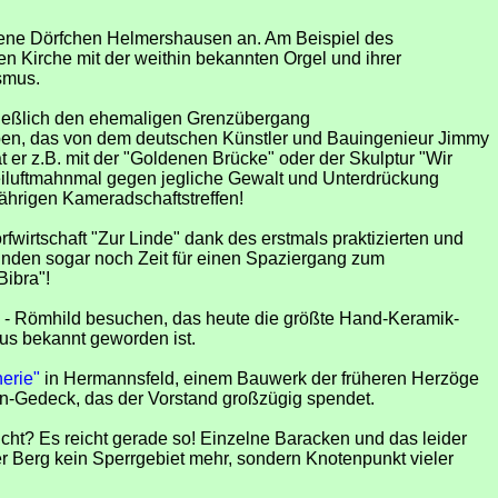
egene Dörfchen Helmershausen an. Am Beispiel des
n Kirche mit der weithin bekannten Orgel und ihrer
smus.
hließlich den ehemaligen Grenzübergang
ben, das von dem deutschen Künstler und Bauingenieur Jimmy
t er z.B. mit der "Goldenen Brücke" oder der Skulptur "Wir
reiluftmahnmal gegen jegliche Gewalt und Unterdrückung
ährigen Kameradschaftstreffen!
irtschaft "Zur Linde" dank des erstmals praktizierten und
inden sogar noch Zeit für einen Spaziergang zum
ibra"!
en - Römhild besuchen, das heute die größte Hand-Keramik-
us bekannt geworden ist.
erie"
in Hermannsfeld, einem Bauwerk der früheren Herzöge
en-Gedeck, das der Vorstand großzügig spendet.
cht? Es reicht gerade so! Einzelne Baracken und das leider
r Berg kein Sperrgebiet mehr, sondern Knotenpunkt vieler