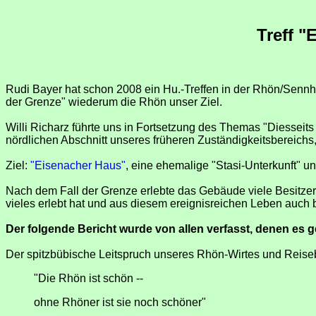
Treff "
Rudi Bayer hat schon 2008 ein Hu.-Treffen in der Rhön/Sennhü
der Grenze" wiederum die Rhön unser Ziel.
Willi Richarz führte uns in Fortsetzung des Themas "Diesseit
nördlichen Abschnitt unseres früheren Zuständigkeitsbereich
Ziel:
"Eisenacher Haus"
, eine ehemalige "Stasi-Unterkunft" u
Nach dem Fall der Grenze erlebte das Gebäude viele Besitzer
vieles erlebt hat und aus diesem ereignisreichen Leben auch be
Der folgende Bericht wurde von allen verfasst, denen es g
Der spitzbübische Leitspruch unseres Rhön-Wirtes und Reis
"Die Rhön ist schön --
ohne Rhöner ist sie noch schöner"