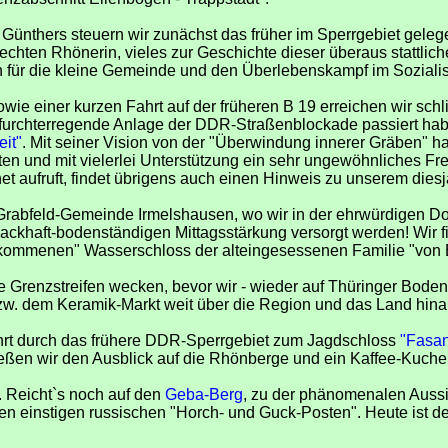
 Günthers steuern wir zunächst das früher im Sperrgebiet gel
hten Rhönerin, vieles zur Geschichte dieser überaus stattliche
 für die kleine Gemeinde und den Überlebenskampf im Soziali
ie einer kurzen Fahrt auf der früheren B 19 erreichen wir sc
 furchterregende Anlage der DDR-Straßenblockade passiert ha
it"
. Mit seiner Vision von der "Überwindung innerer Gräben" ha
en und mit vielerlei Unterstützung ein sehr ungewöhnliches F
 aufruft, findet übrigens auch einen Hinweis zu unserem diesj
abfeld-Gemeinde Irmelshausen, wo wir in der ehrwürdigen Dorfw
ackhaft-bodenständigen Mittagsstärkung versorgt werden! Wir f
ekommenen" Wasserschloss der alteingesessenen Familie "von B
ne Grenzstreifen wecken, bevor wir - wieder auf Thüringer Bod
w. dem Keramik-Markt weit über die Region und das Land hina
ahrt durch das frühere DDR-Sperrgebiet zum Jagdschloss
"Fasan
ießen wir den Ausblick auf die Rhönberge und ein Kaffee-Kuch
 Reicht`s noch auf den
Geba-Berg
, zu der phänomenalen Aussi
 einstigen russischen "Horch- und Guck-Posten". Heute ist de