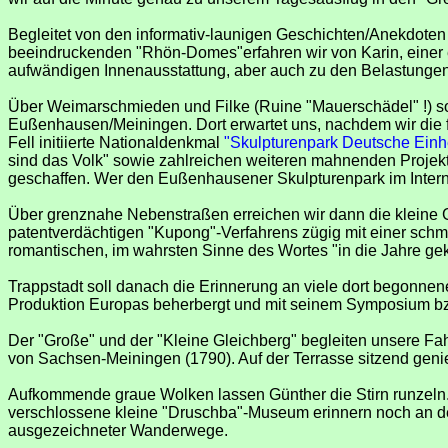
Begleitet von den informativ-launigen Geschichten/Anekdoten
beeindruckenden "Rhön-Domes"erfahren wir von Karin, einer ec
aufwändigen Innenausstattung, aber auch zu den Belastungen
Über Weimarschmieden und Filke (Ruine "Mauerschädel" !) sow
Eußenhausen/Meiningen. Dort erwartet uns, nachdem wir die
Fell initiierte Nationaldenkmal
"Skulpturenpark Deutsche Einhe
sind das Volk" sowie zahlreichen weiteren mahnenden Projekt
geschaffen. Wer den Eußenhausener Skulpturenpark im Internet
Über grenznahe Nebenstraßen erreichen wir dann die kleine Gr
patentverdächtigen "Kupong"-Verfahrens zügig mit einer schm
romantischen, im wahrsten Sinne des Wortes "in die Jahre g
Trappstadt soll danach die Erinnerung an viele dort begonne
Produktion Europas beherbergt und mit seinem Symposium bz
Der "Große" und der "Kleine Gleichberg" begleiten unsere F
von Sachsen-Meiningen (1790). Auf der Terrasse sitzend gen
Aufkommende graue Wolken lassen Günther die Stirn runzeln.
verschlossene kleine "Druschba"-Museum erinnern noch an den
ausgezeichneter Wanderwege.