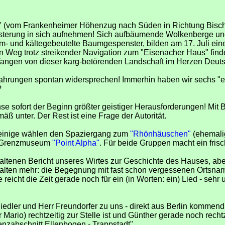
ön" (vom Frankenheimer Höhenzug nach Süden in Richtung Bis
sterung in sich aufnehmen! Sich aufbäumende Wolkenberge un
m- und kältegebeutelte Baumgespenster, bilden am 17. Juli ei
 Weg trotz streikender Navigation zum "Eisenacher Haus" finde
gefangen von dieser karg-betörenden Landschaft im Herzen Deut
hrungen spontan widersprechen! Immerhin haben wir sechs "ech
?
onse sofort der Beginn größter geistiger Herausforderungen! Mit 
 unter. Der Rest ist eine Frage der Autorität.
: einige wählen den Spaziergang zum
"Rhönhäuschen"
(ehemali
im Grenzmuseum
"Point Alpha"
. Für beide Gruppen macht ein frisc
ltenen Bericht unseres Wirtes zur Geschichte des Hauses, aber
Halten mehr: die Begegnung mit fast schon vergessenen Ortsname
reicht die Zeit gerade noch für ein (in Worten: ein) Lied - seh
iedler und Herr Freundorfer zu uns - direkt aus Berlin kommend
Mario) rechtzeitig zur Stelle ist und Günther gerade noch recht
nzabschnitt Ellenbogen - Trappstadt".