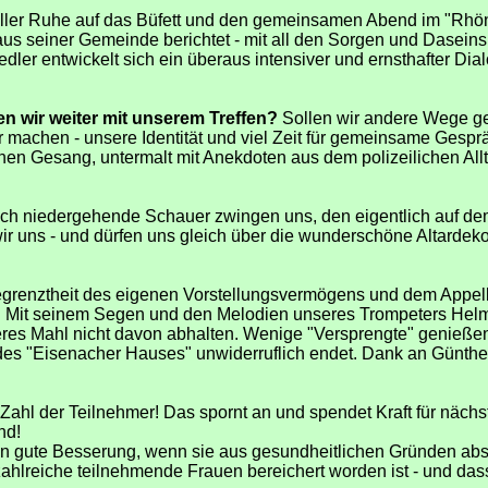
 aller Ruhe auf das Büfett und den gemeinsamen Abend im "Rhön
aus seiner Gemeinde berichtet - mit all den Sorgen und Dasein
edler entwickelt sich ein überaus intensiver und ernsthafter Di
n wir weiter mit unserem Treffen?
Sollen wir andere Wege g
 machen - unsere Identität und viel Zeit für gemeinsame Gespr
chen Gesang, untermalt mit Anekdoten aus dem polizeilichen Allt
zlich niedergehende Schauer zwingen uns, den eigentlich auf d
 wir uns - und dürfen uns gleich über die wunderschöne Altardek
Begrenztheit des eigenen Vorstellungsvermögens und dem Appell
e. Mit seinem Segen und den Melodien unseres Trompeters Helmu
ckeres Mahl nicht davon abhalten. Wenige "Versprengte" genie
des "Eisenacher Hauses" unwiderruflich endet. Dank an Günther 
e Zahl der Teilnehmer! Das spornt an und spendet Kraft für nächs
nd!
en gute Besserung, wenn sie aus gesundheitlichen Gründen ab
ahlreiche teilnehmende Frauen bereichert worden ist - und dass