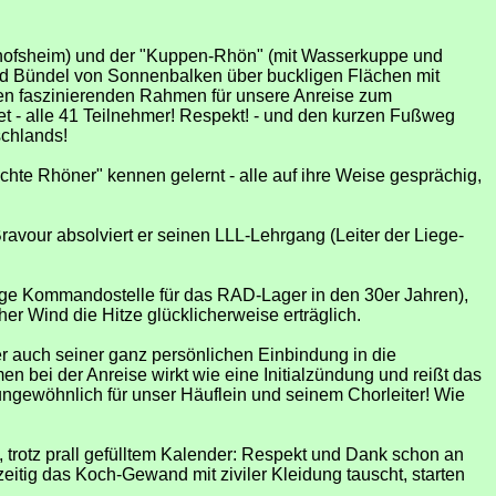
chofsheim) und der "Kuppen-Rhön" (mit Wasserkuppe und
d Bündel von Sonnenbalken über buckligen Flächen mit
nen faszinierenden Rahmen für unsere Anreise zum
t - alle 41 Teilnehmer! Respekt! - und den kurzen Fußweg
schlands!
te Rhöner" kennen gelernt - alle auf ihre Weise gesprächig,
Bravour absolviert er seinen LLL-Lehrgang (Leiter der Liege-
ge Kommandostelle für das RAD-Lager in den 30er Jahren),
her Wind die Hitze glücklicherweise erträglich.
 auch seiner ganz persönlichen Einbindung in die
n bei der Anreise wirkt wie eine Initialzündung und reißt das
r ungewöhnlich für unser Häuflein und seinem Chorleiter! Wie
, trotz prall gefülltem Kalender: Respekt und Dank schon an
zeitig das Koch-Gewand mit ziviler Kleidung tauscht, starten