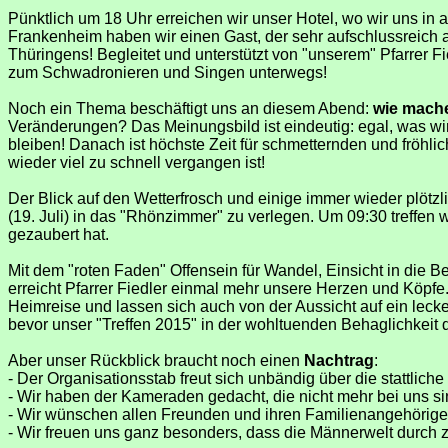
Pünktlich um 18 Uhr erreichen wir unser Hotel, wo wir uns in
Frankenheim haben wir einen Gast, der sehr aufschlussreich 
Thüringens! Begleitet und unterstützt von "unserem" Pfarrer Fi
zum Schwadronieren und Singen unterwegs!
Noch ein Thema beschäftigt uns an diesem Abend:
wie mache
Veränderungen? Das Meinungsbild ist eindeutig: egal, was wir
bleiben! Danach ist höchste Zeit für schmetternden und fröhli
wieder viel zu schnell vergangen ist!
Der Blick auf den Wetterfrosch und einige immer wieder plöt
(19. Juli) in das "Rhönzimmer" zu verlegen. Um 09:30 treffen
gezaubert hat.
Mit dem "roten Faden" Offensein für Wandel, Einsicht in die 
erreicht Pfarrer Fiedler einmal mehr unsere Herzen und Köpf
Heimreise und lassen sich auch von der Aussicht auf ein le
bevor unser "Treffen 2015" in der wohltuenden Behaglichkeit 
Aber unser Rückblick braucht noch einen
Nachtrag
:
- Der Organisationsstab freut sich unbändig über die stattlich
- Wir haben der Kameraden gedacht, die nicht mehr bei uns si
- Wir wünschen allen Freunden und ihren Familienangehörig
- Wir freuen uns ganz besonders, dass die Männerwelt durch z